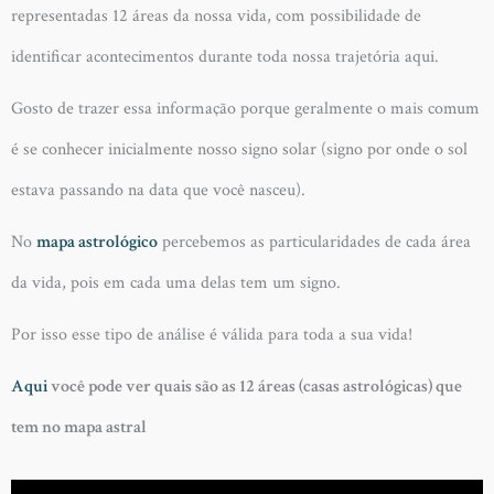
representadas 12 áreas da nossa vida, com possibilidade de
identificar acontecimentos durante toda nossa trajetória aqui.
Gosto de trazer essa informação porque geralmente o mais comum
é se conhecer inicialmente nosso signo solar (signo por onde o sol
estava passando na data que você nasceu).
No
mapa astrológico
percebemos as particularidades de cada área
da vida, pois em cada uma delas tem um signo.
Por isso esse tipo de análise é válida para toda a sua vida!
Aqui
você pode ver quais são as 12 áreas (casas astrológicas) que
tem no mapa astral