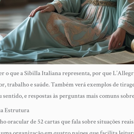
r o que a Sibilla Italiana representa, por que L’Alleg
r, trabalho e saúde. Também verá exemplos de tiragen
 sentido, e respostas às perguntas mais comuns sobre
sua Estrutura
lho oracular de 52 cartas que fala sobre situações reai
e uma organização em quatro naipes que facilita leitura