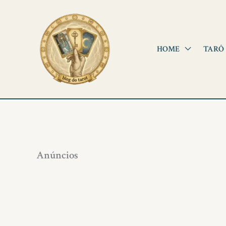
Ir
para
o
HOME
TARÔ
conteúdo
Anúncios