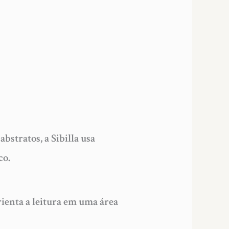
bstratos, a Sibilla usa
co.
ienta a leitura em uma área