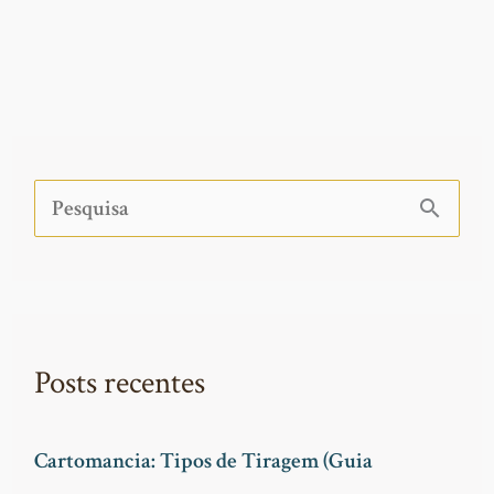
P
e
s
q
Posts recentes
u
i
Cartomancia: Tipos de Tiragem (Guia
s