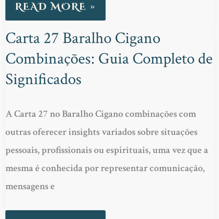
READ MORE »
Carta 27 Baralho Cigano
CARTA
Combinações: Guia Completo de
27
BARALHO
Significados
CIGANO
COMBINAÇÕES:
A Carta 27 no Baralho Cigano combinações com
GUIA
outras oferecer insights variados sobre situações
COMPLETO
pessoais, profissionais ou espirituais, uma vez que a
DE
mesma é conhecida por representar comunicação,
SIGNIFICADOS
mensagens e