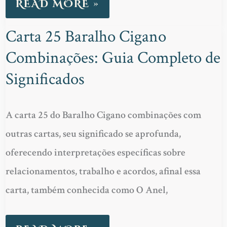
READ MORE »
Carta 25 Baralho Cigano
CARTA
Combinações: Guia Completo de
25
BARALHO
Significados
CIGANO
COMBINAÇÕES:
A carta 25 do Baralho Cigano combinações com
GUIA
outras cartas, seu significado se aprofunda,
COMPLETO
oferecendo interpretações específicas sobre
DE
relacionamentos, trabalho e acordos, afinal essa
SIGNIFICADOS
carta, também conhecida como O Anel,