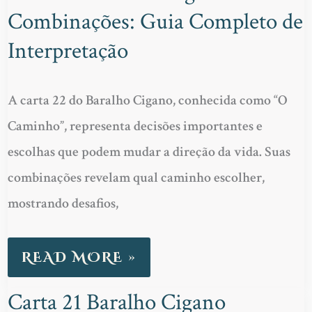
Combinações: Guia Completo de
22
BARALHO
Interpretação
CIGANO
COMBINAÇÕES:
A carta 22 do Baralho Cigano, conhecida como “O
GUIA
Caminho”, representa decisões importantes e
COMPLETO
escolhas que podem mudar a direção da vida. Suas
DE
combinações revelam qual caminho escolher,
INTERPRETAÇÃO
mostrando desafios,
READ MORE »
Carta 21 Baralho Cigano
CARTA