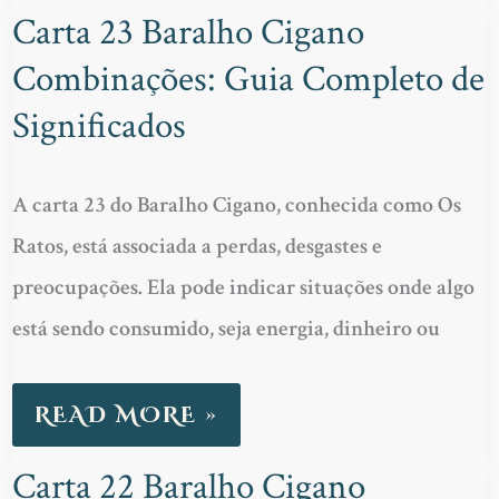
Carta 23 Baralho Cigano
CARTA
Combinações: Guia Completo de
23
BARALHO
Significados
CIGANO
COMBINAÇÕES:
A carta 23 do Baralho Cigano, conhecida como Os
GUIA
Ratos, está associada a perdas, desgastes e
COMPLETO
preocupações. Ela pode indicar situações onde algo
DE
está sendo consumido, seja energia, dinheiro ou
SIGNIFICADOS
READ MORE »
Carta 22 Baralho Cigano
CARTA