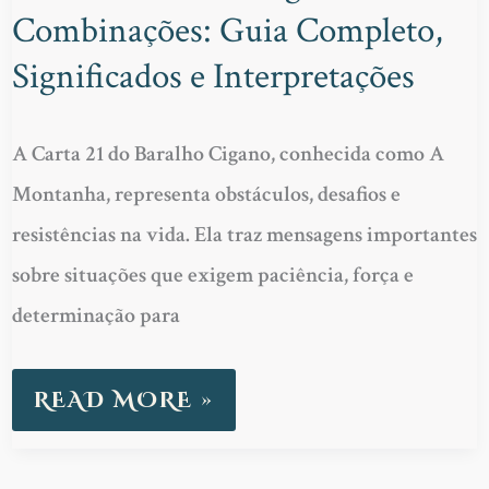
Combinações: Guia Completo,
21
BARALHO
Significados e Interpretações
CIGANO
COMBINAÇÕES:
A Carta 21 do Baralho Cigano, conhecida como A
GUIA
Montanha, representa obstáculos, desafios e
COMPLETO,
resistências na vida. Ela traz mensagens importantes
SIGNIFICADOS
sobre situações que exigem paciência, força e
E
determinação para
INTERPRETAÇÕES
READ MORE »