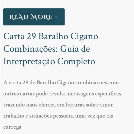
READ MORE »
Carta 29 Baralho Cigano
CARTA
Combinações: Guia de
29
BARALHO
Interpretação Completo
CIGANO
COMBINAÇÕES:
A carta 29 do Baralho Cigano combinações com
GUIA
outras cartas pode revelar mensagens específicas,
DE
trazendo mais clareza em leituras sobre amor,
INTERPRETAÇÃO
trabalho e situações pessoais, uma vez que ela
COMPLETO
carrega