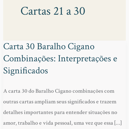
Cartas 21 a 30
Carta 30 Baralho Cigano
CARTA
Combinações: Interpretações e
30
BARALHO
Significados
CIGANO
COMBINAÇÕES:
A carta 30 do Baralho Cigano combinações com
INTERPRETAÇÕES
outras cartas ampliam seus significados e trazem
E
detalhes importantes para entender situações no
SIGNIFICADOS
amor, trabalho e vida pessoal, uma vez que essa […]