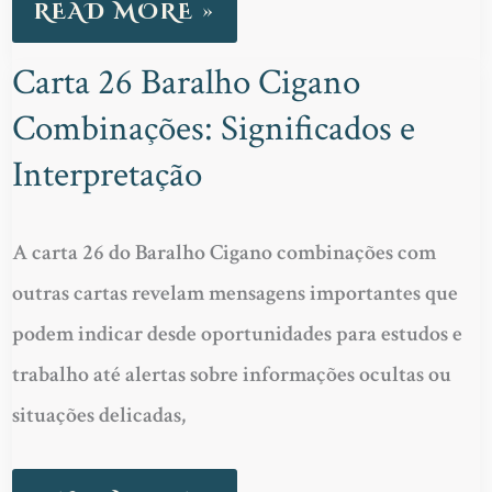
READ MORE »
Carta 26 Baralho Cigano
CARTA
Combinações: Significados e
26
BARALHO
Interpretação
CIGANO
COMBINAÇÕES:
A carta 26 do Baralho Cigano combinações com
SIGNIFICADOS
outras cartas revelam mensagens importantes que
E
podem indicar desde oportunidades para estudos e
INTERPRETAÇÃO
trabalho até alertas sobre informações ocultas ou
situações delicadas,