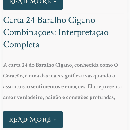
READ MORE »
Carta 24 Baralho Cigano
CARTA
Combinações: Interpretação
24
BARALHO
Completa
CIGANO
COMBINAÇÕES:
A carta 24 do Baralho Cigano, conhecida como O
INTERPRETAÇÃO
Coração, é uma das mais significativas quando o
COMPLETA
assunto são sentimentos e emoções. Ela representa
amor verdadeiro, paixão e conexões profundas,
READ MORE »