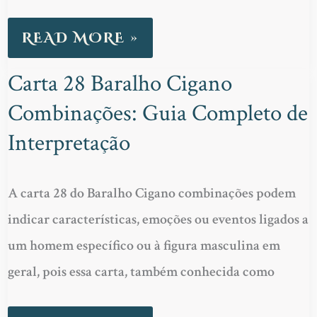
READ MORE »
Carta 28 Baralho Cigano
CARTA
Combinações: Guia Completo de
28
BARALHO
Interpretação
CIGANO
COMBINAÇÕES:
A carta 28 do Baralho Cigano combinações podem
GUIA
indicar características, emoções ou eventos ligados a
COMPLETO
um homem específico ou à figura masculina em
DE
geral, pois essa carta, também conhecida como
INTERPRETAÇÃO