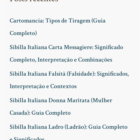
u
i
Cartomancia: Tipos de Tiragem (Guia
s
Completo)
a
Sibilla Italiana Carta Messagiere: Significado
r
Completo, Interpretação e Combinações
p
Sibilla Italiana Falsità (Falsidade): Significados,
o
Interpretação e Contextos
r
Sibilla Italiana Donna Maritata (Mulher
:
Casada): Guia Completo
Sibilla Italiana Ladro (Ladrão): Guia Completo
e Significados