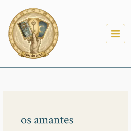
Ir
para
o
conteúdo
os amantes