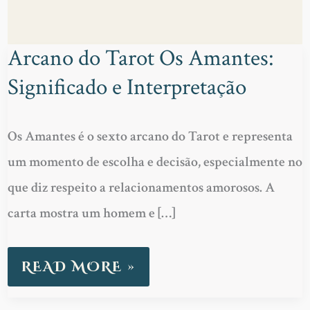
Arcano do Tarot Os Amantes:
ARCANO
Significado e Interpretação
DO
TAROT
OS
Os Amantes é o sexto arcano do Tarot e representa
AMANTES:
um momento de escolha e decisão, especialmente no
SIGNIFICADO
que diz respeito a relacionamentos amorosos. A
E
carta mostra um homem e […]
INTERPRETAÇÃO
READ MORE »