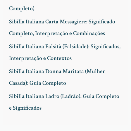
s
Completo)
a
Sibilla Italiana Carta Messagiere: Significado
r
Completo, Interpretação e Combinações
p
Sibilla Italiana Falsità (Falsidade): Significados,
o
Interpretação e Contextos
r
Sibilla Italiana Donna Maritata (Mulher
:
Casada): Guia Completo
Sibilla Italiana Ladro (Ladrão): Guia Completo
e Significados