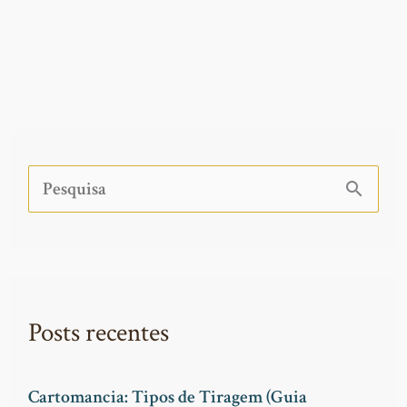
P
e
s
q
Posts recentes
u
i
Cartomancia: Tipos de Tiragem (Guia