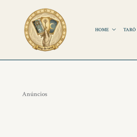
Ir
para
o
HOME
TARÔ
conteúdo
Anúncios