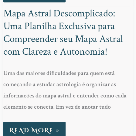
MAPA
Mapa Astral Descomplicado:
PESSOAL
MAPA
Uma Planilha Exclusiva para
ASTRAL
DESCOMPLICADO:
Compreender seu Mapa Astral
UMA
com Clareza e Autonomia!
PLANILHA
EXCLUSIVA
Uma das maiores dificuldades para quem está
PARA
começando a estudar astrologia é organizar as
COMPREENDER
informações do mapa astral e entender como cada
SEU
elemento se conecta. Em vez de anotar tudo
MAPA
ASTRAL
READ MORE »