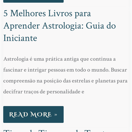
CARTOMANTES
5 Melhores Livros para
5
E
Aprender Astrologia: Guia do
MELHORES
ASTRÓLOGOS
LIVROS
Iniciante
PARA
APRENDER
Astrologia é uma prática antiga que continua a
ASTROLOGIA:
fascinar e intrigar pessoas em todo o mundo. Buscar
GUIA
compreensão na posição das estrelas e planetas para
DO
decifrar traços de personalidade e
INICIANTE
READ MORE »