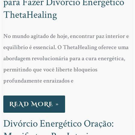
para Fazer Divórcio Energético
VIDA:
ThetaHealing
7
PASSOS
No mundo agitado de hoje, encontrar paz interior e
PARA
equilíbrio é essencial. O ThetaHealing oferece uma
FAZER
abordagem revolucionária para a cura energética,
DIVÓRCIO
permitindo que você liberte bloqueios
ENERGÉTICO
profundamente enraizados e
THETAHEALING
READ MORE »
Divórcio Energético Oração:
DIVÓRCIO
ENERGÉTICO