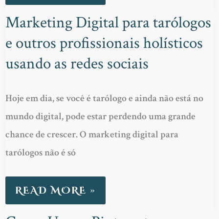
COM
CLAREZA
Marketing Digital para tarólogos
MARKETING
E
e outros profissionais holísticos
DIGITAL
AUTONOMIA!
PARA
usando as redes sociais
TARÓLOGOS
E
Hoje em dia, se você é tarólogo e ainda não está no
OUTROS
mundo digital, pode estar perdendo uma grande
PROFISSIONAIS
chance de crescer. O marketing digital para
HOLÍSTICOS
tarólogos não é só
USANDO
AS
READ MORE »
REDES