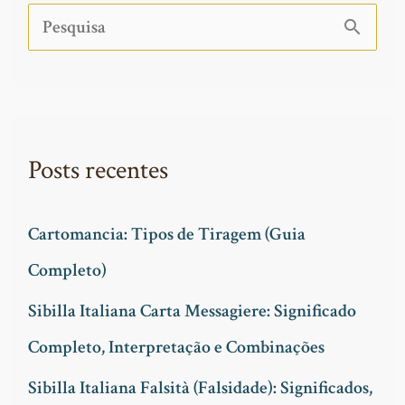
P
e
s
q
Posts recentes
u
i
Cartomancia: Tipos de Tiragem (Guia
s
Completo)
a
Sibilla Italiana Carta Messagiere: Significado
r
Completo, Interpretação e Combinações
p
Sibilla Italiana Falsità (Falsidade): Significados,
o