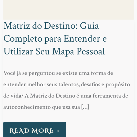
Matriz do Destino: Guia
MATRIZ
Completo para Entender e
DO
DESTINO:
Utilizar Seu Mapa Pessoal
GUIA
COMPLETO
Você já se perguntou se existe uma forma de
PARA
entender melhor seus talentos, desafios e propósito
ENTENDER
de vida? A Matriz do Destino é uma ferramenta de
E
autoconhecimento que usa sua […]
UTILIZAR
SEU
READ MORE »