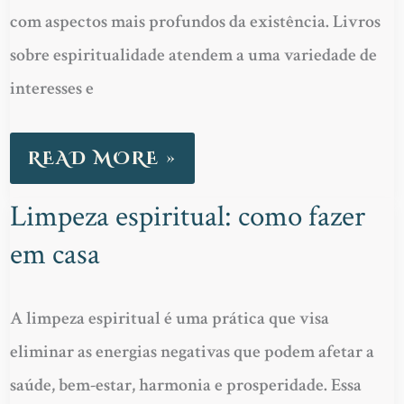
DESPERTAR
com aspectos mais profundos da existência. Livros
INTERIOR
sobre espiritualidade atendem a uma variedade de
interesses e
READ MORE »
Limpeza espiritual: como fazer
LIMPEZA
em casa
ESPIRITUAL:
COMO
FAZER
A limpeza espiritual é uma prática que visa
EM
eliminar as energias negativas que podem afetar a
CASA
saúde, bem-estar, harmonia e prosperidade. Essa