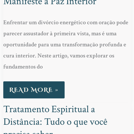
Manifeste a Paz Interior
ORAÇÃO:
MANIFESTE
Enfrentar um divórcio energético com oração pode
A
parecer assustador à primeira vista, mas é uma
PAZ
oportunidade para uma transformação profunda e
INTERIOR
cura interior. Neste artigo, vamos explorar os
fundamentos do
READ MORE »
Tratamento Espiritual a
TRATAMENTO
Distância: Tudo o que você
ESPIRITUAL
A