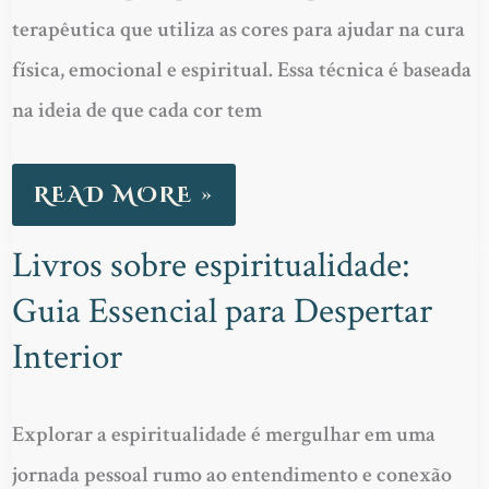
É
terapêutica que utiliza as cores para ajudar na cura
E
física, emocional e espiritual. Essa técnica é baseada
COMO
na ideia de que cada cor tem
FUNCIONA?
READ MORE »
Livros sobre espiritualidade:
LIVROS
Guia Essencial para Despertar
SOBRE
ESPIRITUALIDADE:
Interior
GUIA
ESSENCIAL
Explorar a espiritualidade é mergulhar em uma
PARA
jornada pessoal rumo ao entendimento e conexão