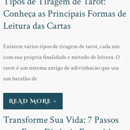
Tipos de Tiragem de Tarot:
TIPOS
Conheça as Principais Formas de
DE
TIRAGEM
Leitura das Cartas
DE
TAROT:
Existem vários tipos de tiragem de tarot, cada um
CONHEÇA
com sua própria finalidade e método de leitura. O
AS
tarot é um sistema antigo de adivinhação que usa
PRINCIPAIS
um baralho de
FORMAS
DE
READ MORE »
LEITURA
Transforme Sua Vida: 7 Passos
DAS
TRANSFORME
CARTAS
SUA