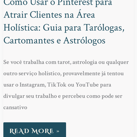
Como Usar o Pinterest para
SOCIAIS
COMO
Atrair Clientes na Área
USAR
O
Holística: Guia para Tarólogas,
PINTEREST
Cartomantes e Astrólogos
PARA
ATRAIR
Se você trabalha com tarot, astrologia ou qualquer
CLIENTES
outro serviço holístico, provavelmente já tentou
NA
usar o Instagram, TikTok ou YouTube para
ÁREA
divulgar seu trabalho e percebeu como pode ser
HOLÍSTICA:
cansativo
GUIA
PARA
READ MORE »
TARÓLOGAS,