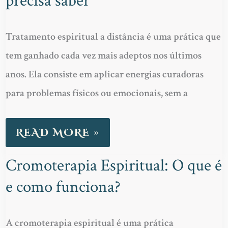
precisa saber
DISTÂNCIA:
TUDO
Tratamento espiritual a distância é uma prática que
O
tem ganhado cada vez mais adeptos nos últimos
QUE
anos. Ela consiste em aplicar energias curadoras
VOCÊ
para problemas físicos ou emocionais, sem a
PRECISA
SABER
READ MORE »
Cromoterapia Espiritual: O que é
CROMOTERAPIA
e como funciona?
ESPIRITUAL:
O
QUE
A cromoterapia espiritual é uma prática