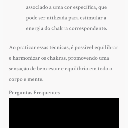
associado a uma cor específica, que
pode ser utilizada para estimular a
energia do chakra correspondente.
Ao praticar essas técnicas, é possível equilibrar
e harmonizar os chakras, promovendo uma
sensação de bem-estar e equilíbrio em todo o
corpo e mente.
Perguntas Frequentes