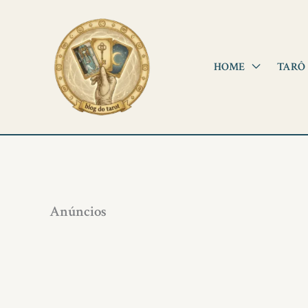
Ir
para
o
HOME
TARÔ
conteúdo
Anúncios